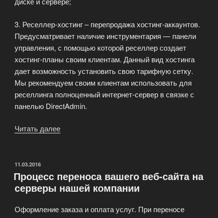
диске и сервере;
3. Реселлер-хостинг – перепродажа хостинг-аккаунтов.
Предусматривает наличие инструментария — панели
управления, с помощью которой реселлер создает
хостинг-планы своим клиентам. Данный вид хостинга
дает возможность установить свою тарифную сетку.
Мы рекомендуем своим клиентам использовать для
реселлинга полноценный интернет-сервер в связке с
панелью DirectAdmin.
Читать далее
«Основные
виды
хостинга
сайтов.
ОПУБЛИКОВАНО
11.03.2016
Процесс переноса вашего веб-сайта на
Каждой
серверы нашей компании
твари
по
Оформление заказа и оплата услуг. При переносе
паре!»