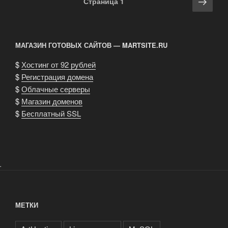
Сле
Страница
1
PHP5»
по
стра
записям
МАГАЗИН ГОТОВЫХ САЙТОВ — MARTSITE.RU
$
Хостинг от 92 рублей
$
Регистрация домена
$
Облачные серверы
$
Магазин доменов
$
Бесплатный SSL
.
МЕТКИ