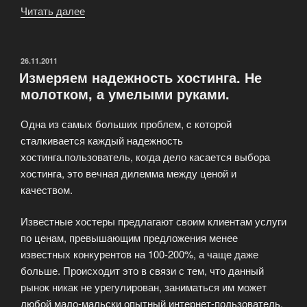
Читать далее
«Акционное
предложение
от
iPipe»
ОПУБЛИКОВАНО
26.11.2011
Измеряем надежность хостинга. Не
молотком, а умелыми руками.
Одна из самых больших проблем, c которой
сталкивается каждый надежность
хостинга.пользователь, когда дело касается выбора
хостинга, это вечная дилемма между ценой и
качеством.
Известные хостеры предлагают своим клиентам услуги
по ценам, превышающим предложения менее
известных конкурентов на 100-200%, а чаще даже
больше. Происходит это в связи с тем, что данный
рынок никак не урегулирован, заниматься им может
любой мало-мальски опытный интернет-пользователь.