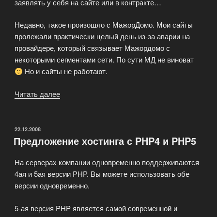
заявлять у себя на сайте или в контракте…
Недавно, такое произошло с МажорДомо. Мои сайты
пролежали практически целый день из-за аварии на
провайдере, который связывает Мажордомо с
некоторыми сегментами сети. По сути МД не виноват
Но и сайты не работают.
Читать далее
«Dead
zone.
Кладбище
хостеров.»
ОПУБЛИКОВАНО
22.12.2008
Предложение хостинга с PHP4 и PHP5
На серверах компании одновременно поддерживаются
4ая и 5ая версии PHP. Вы можете использовать обе
версии одновременно.
5-ая версия PHP является самой современной и