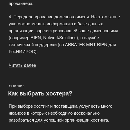
провайдера.
4. Переделегирование доменного имени. На этом этапе
уже можно менять информацию в базе данных
организации, зарегистрировавшей ваше доменное имя
(например RIPN, NetworkSolutions), о службе
технической поддержки (на ARBATEK-MNT-RIPN для
РосНИИРОС).
Читать далее
«Процесс
переноса
вашего
веб-
ОПУБЛИКОВАНО
17.01.2015
Как выбрать хостера?
сайта
на
При выборе хостинг и поставщика услуг есть много
серверы
нюансов в которых необходимо досконально
нашей
разобраться для успешной организации хостинга.
компании»