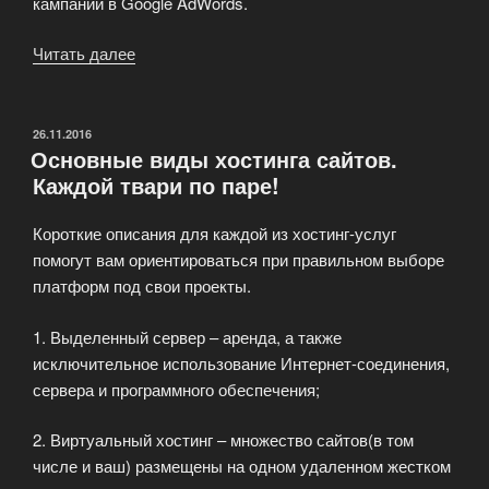
кампании в Google AdWords.
Читать далее
«Мощные
тарифы
c
нагрузкой
ОПУБЛИКОВАНО
26.11.2016
Основные виды хостинга сайтов.
до
Каждой твари по паре!
100%»
Короткие описания для каждой из хостинг-услуг
помогут вам ориентироваться при правильном выборе
платформ под свои проекты.
1. Выделенный сервер – аренда, а также
исключительное использование Интернет-соединения,
сервера и программного обеспечения;
2. Виртуальный хостинг – множество сайтов(в том
числе и ваш) размещены на одном удаленном жестком