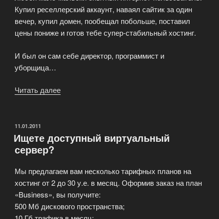
Купил реселлерский аккаунт, наваял сайтик за один
вечер, купил домен, пообещал побольше, поставил
цены пониже и готов тебе супер-стабильный хостинг.
И был он сам себе директор, программист и
уборщица…
Читать далее
«Измеряем
надежность
хостинга.
Не
ОПУБЛИКОВАНО
11.01.2011
Ищете доступный виртуальный
молотком,
сервер?
а
умелыми
Мы предлагаем вам несколько тарифных планов на
руками.»
хостинг от 2 до 30 у.е. в месяц. Оформив заказ на план
«Business», вы получите:
500 Мб дискового пространства;
10 Гб трафика в месяц;