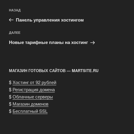
Навигация
Предыдущая
НАЗАД
по
запись:
записям
Панель управления хостингом
Следующая
ДАЛЕЕ
запись
Новые тарифные планы на хостинг
МАГАЗИН ГОТОВЫХ САЙТОВ — MARTSITE.RU
$
Хостинг от 92 рублей
$
Регистрация домена
$
Облачные серверы
$
Магазин доменов
$
Бесплатный SSL