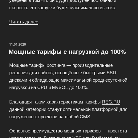
скорость его загрузки будет максимально высока.
Читать далее
«Организация
хостинга
—
это
ОПУБЛИКОВАНО
11.01.2020
Мощные тарифы c нагрузкой до 100%
искуство»
Мощные тарифы хостинга — производительные
решения для сайтов, оснащённые быстрыми SSD-
дисками и обладающие максимальной среднесуточной
нагрузкой на CPU и MySQL до 100%.
Благодаря таким характеристикам тарифы
REG.RU
данной категории станут оптимальной платформой для
нагруженных проектов на любой CMS.
Основное преимущество мощных тарифов — простота
использования. В отличие от VPS или Dedicated, вы