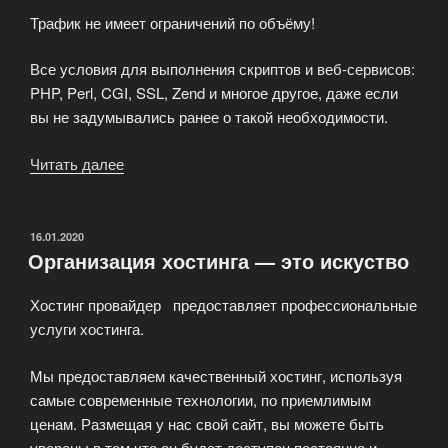
Трафик не имеет ограничений по объёму!
Все условия для выполнения скриптов и веб-сервисов:
PHP, Perl, CGI, SSL, Zend и многое другое, даже если
вы не задумывались ранее о такой необходимости.
Читать далее
«Безлимитный
хостинг
ArtHosting»
ОПУБЛИКОВАНО
16.01.2020
Организация хостинга — это искуство
Хостинг провайдер предоставляет профессиональные
услуги хостинга.
Мы предоставляем качественный хостинг, используя
самые современные технологии, по приемлимым
ценам. Размещая у нас свой сайт, вы можете быть
уверены в том что он будет доступен постоянно и