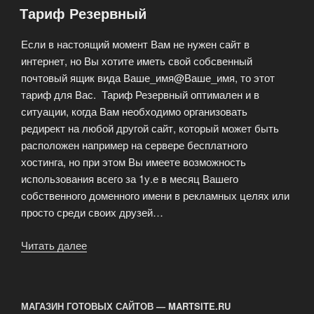
Тариф Резервный
Technologies
и
Если в настоящий момент Вам не нужен сайт в
RG
интернет, но Вы хотите иметь свой собсвенный
medi»
почтовый ящик вида Ваше_имя@Ваше_имя, то этот
тариф для Вас. Тариф Резервный оптимален и в
ситуации, когда Вам необходимо организовать
редирект на любой другой сайт, который может быть
расположен например на сервере бесплатного
хостинга, но при этом Вы имеете возможность
использования всего за 1у.е в месяц Вашего
собственного доменного имени в рекламных целях или
просто среди своих друзей…
Читать далее
«Тариф
Резервный»
МАГАЗИН ГОТОВЫХ САЙТОВ — MARTSITE.RU