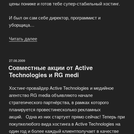
цены пониже и готов тебе супер-стабильный хостинг.
И был он сам себе директор, программист и
уборщица…
Читать далее
«Измеряем
надежность
хостинга.
Не
ОПУБЛИКОВАНО
27.08.2009
Совместные акции от Active
молотком,
Technologies и RG medi
а
умелыми
Хостинг-провайдер Active Technologies и медийное
руками.»
агентство RG media объявляюто начале
стратегического партнёрства, в рамках которого
планируется провестинесколько рекламных
акций. Одна из них стартует прямо сейчас! Теперь при
покупкелюбого вида хостинга в Active Technologies на
один год и более каждый клиентполучает в качестве