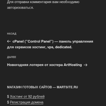
Для отправки комментария вам необходимо
авторизоваться
.
Навигация
Предыдущая
НАЗАД
по
запись:
записям
cPanel (”Control Panel”) — панель управления
для сервисов хостинг, vps, dedicated.
Следующая
ДАЛЕЕ
запись
Новогодняя лотерея от хостера ArtHosting
МАГАЗИН ГОТОВЫХ САЙТОВ — MARTSITE.RU
$
Хостинг от 92 рублей
$
Регистрация домена