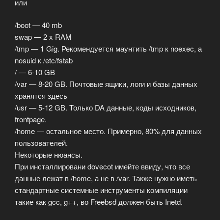
или
/boot — 40 mb
swap — 2 x RAM
/tmp — 1 Gig. Рекомендуется маунтить /tmp к noexec, а
nosuid к /etc/fstab
/ — 6-10 GB
/var — 8-20 GB. Почтовые ящики, логи и базы данных
хранятся здесь
/usr — 5-12 GB. Только DA данные, коды исходников,
frontpage.
/home — остальное место. Примерно, 80% для данных
пользователей.
Некоторые нюансы.
При инсталлировани dovecot имейте ввиду, что все
данные лежат в /home, а не в /var. Также нужно иметь
стандартные системные инструменты компиляции
такие как gcc, g++, во Freebsd должен быть Inetd.