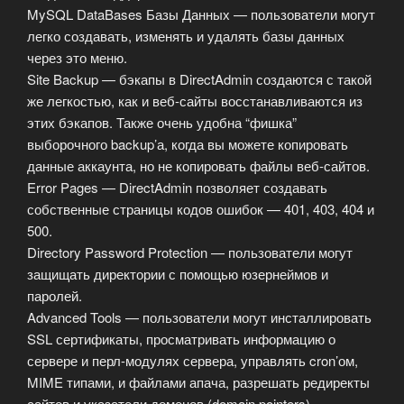
MySQL DataBases Базы Данных — пользователи могут
легко создавать, изменять и удалять базы данных
через это меню.
Site Backup — бэкапы в DirectAdmin создаются с такой
же легкостью, как и веб-сайты восстанавливаются из
этих бэкапов. Также очень удобна “фишка”
выборочного backup’а, когда вы можете копировать
данные аккаунта, но не копировать файлы веб-сайтов.
Error Pages — DirectAdmin позволяет создавать
собственные страницы кодов ошибок — 401, 403, 404 и
500.
Directory Password Protection — пользователи могут
защищать директории с помощью юзернеймов и
паролей.
Advanced Tools — пользователи могут инсталлировать
SSL сертификаты, просматривать информацию о
сервере и перл-модулях сервера, управлять cron’ом,
MIME типами, и файлами апача, разрешать редиректы
сайтов и указатели доменов (domain pointers).