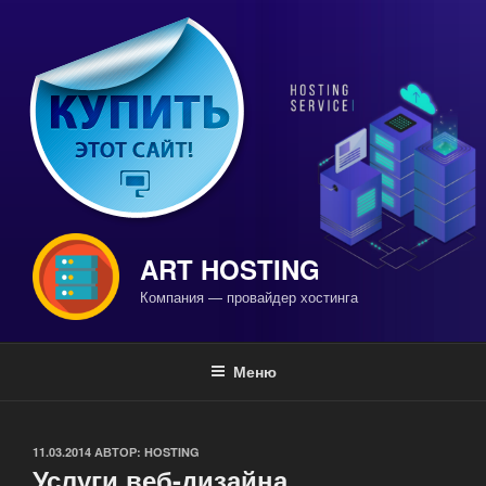
Перейти
к
содержимому
ART HOSTING
Компания — провайдер хостинга
Меню
ОПУБЛИКОВАНО
11.03.2014
АВТОР:
HOSTING
Услуги веб-дизайна