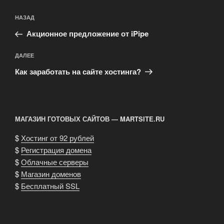
Навигация
Предыдущая
НАЗАД
по
запись:
записям
Акционное предложение от iPipe
Следующая
ДАЛЕЕ
запись
Как заработать на сайте хостинга?
МАГАЗИН ГОТОВЫХ САЙТОВ — MARTSITE.RU
$
Хостинг от 92 рублей
$
Регистрация домена
$
Облачные серверы
$
Магазин доменов
$
Бесплатный SSL