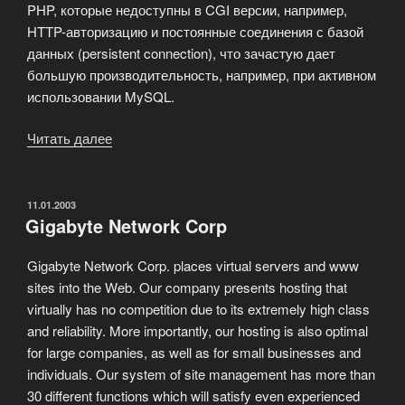
PHP, которые недоступны в CGI версии, например,
HTTP-авторизацию и постоянные соединения с базой
данных (persistent connection), что зачастую дает
большую производительность, например, при активном
использовании MySQL.
Читать далее
«Предложение
хостинга
с
PHP4
ОПУБЛИКОВАНО
11.01.2003
Gigabyte Network Corp
и
PHP5»
Gigabyte Network Corp. places virtual servers and www
sites into the Web. Our company presents hosting that
virtually has no competition due to its extremely high class
and reliability. More importantly, our hosting is also optimal
for large companies, as well as for small businesses and
individuals. Our system of site management has more than
30 different functions which will satisfy even experienced